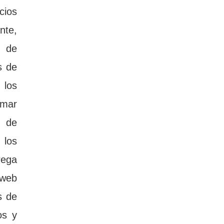
ios 
te, 
 de 
 de 
los 
mar 
 de 
los 
ega 
web 
 de 
s y 