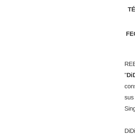
TÉ
FE
REB
"
Di
con
sus
DiDi