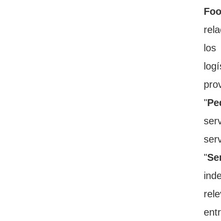
Fo
rel
los
log
pro
"
Pe
ser
ser
"
Se
ind
rel
ent