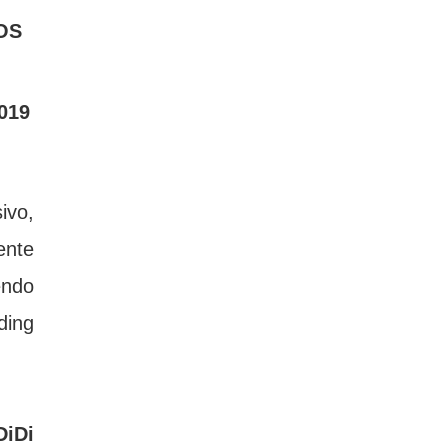
S 
019
vo, 
nte 
ndo 
ing 
DiDi 